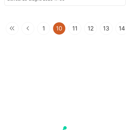
(current)
1
10
11
12
13
14