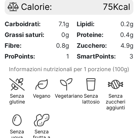
Calorie:
75Kcal
Carboidrati:
7.1g
Lipidi:
0.2g
Grassi saturi:
0g
Proteine:
0.4g
Fibre:
0.8g
Zucchero:
4.9g
ProPoints:
1
SmartPoints:
3
Informazioni nutrizionali per 1 porzione (100g)
Senza
Vegano
Vegetariano
Senza
Senza
glutine
lattosio
zuccheri
aggiunti
Senza
Senza
uova
frutta a