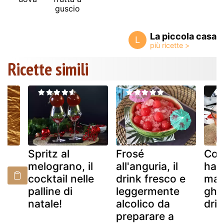
guscio
La piccola casa
L
Ricette simili
el
Spritz al
Frosé
Cock
melograno, il
all'anguria, il
hal
cocktail nelle
drink fresco e
man
palline di
leggermente
ghi
natale!
alcolico da
dri
preparare a