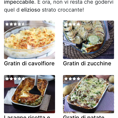
impeccabile
. E ora, non vi resta che godervi
quel d
elizioso
strato croccante!
Gratin di cavolfiore
Gratin di zucchine
Lasagne ricotta e
Gratin di patate