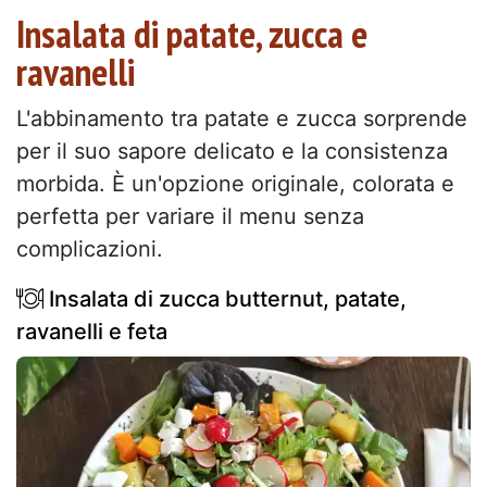
Insalata di patate, zucca e
ravanelli
L'abbinamento tra patate e zucca sorprende
per il suo sapore delicato e la consistenza
morbida. È un'opzione originale, colorata e
perfetta per variare il menu senza
complicazioni.
Insalata di zucca butternut, patate,
ravanelli e feta