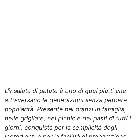
L'insalata di patate è uno di quei piatti che
attraversano le generazioni senza perdere
popolarità. Presente nei pranzi in famiglia,
nelle grigliate, nei picnic e nei pasti di tutti i
giorni, conquista per la semplicità degli
ingredienti e per la facilità di preparazione.