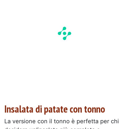
Insalata di patate con tonno
La versione con il tonno è perfetta per chi