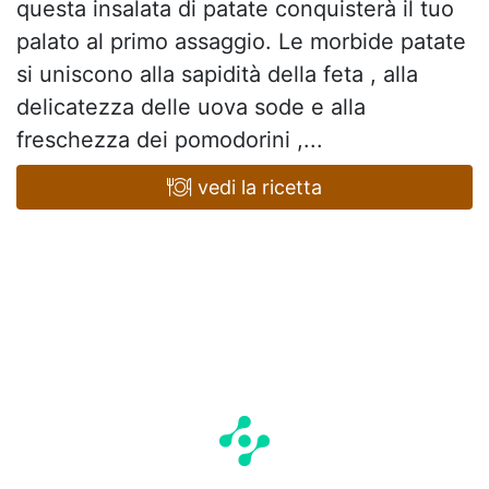
questa insalata di patate conquisterà il tuo
palato al primo assaggio. Le morbide patate
si uniscono alla sapidità della feta , alla
delicatezza delle uova sode e alla
freschezza dei pomodorini ,...
vedi la ricetta