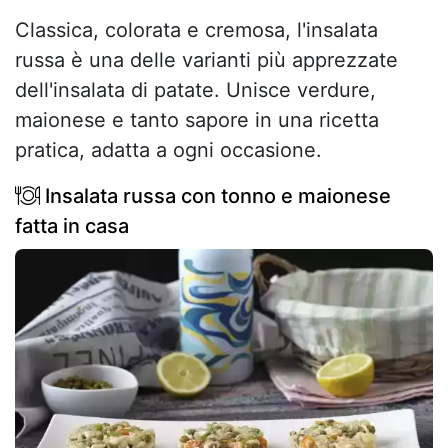
Classica, colorata e cremosa, l'insalata
russa è una delle varianti più apprezzate
dell'insalata di patate. Unisce verdure,
maionese e tanto sapore in una ricetta
pratica, adatta a ogni occasione.
Insalata russa con tonno e maionese
fatta in casa