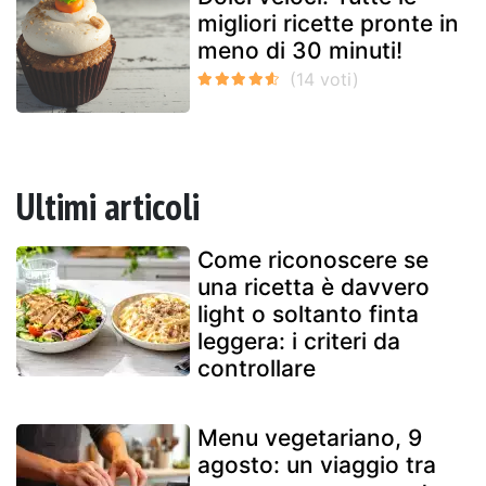
migliori ricette pronte in
meno di 30 minuti!
Ultimi articoli
Come riconoscere se
una ricetta è davvero
light o soltanto finta
leggera: i criteri da
controllare
Menu vegetariano, 9
agosto: un viaggio tra