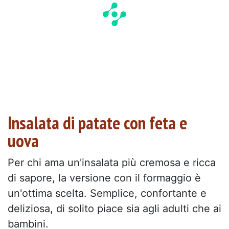
Insalata di patate con feta e
uova
Per chi ama un'insalata più cremosa e ricca
di sapore, la versione con il formaggio è
un'ottima scelta. Semplice, confortante e
deliziosa, di solito piace sia agli adulti che ai
bambini.