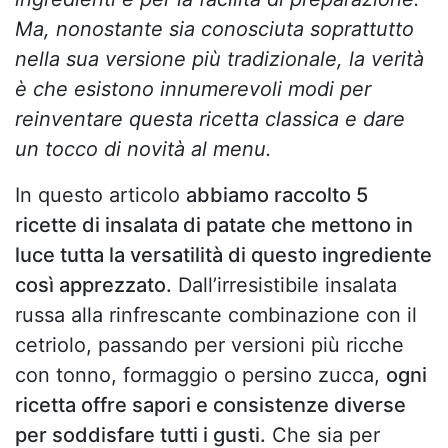
Ma, nonostante sia conosciuta soprattutto
nella sua versione più tradizionale, la verità
è che esistono innumerevoli modi per
reinventare questa ricetta classica e dare
un tocco di novità al menu.
In questo articolo
abbiamo raccolto 5
ricette di insalata di patate che mettono in
luce tutta la versatilità di questo ingrediente
così apprezzato.
Dall’irresistibile insalata
russa alla rinfrescante combinazione con il
cetriolo, passando per versioni più ricche
con tonno, formaggio o persino zucca,
ogni
ricetta offre sapori e consistenze diverse
per soddisfare tutti i gusti.
Che sia per