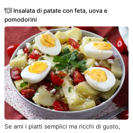
Insalata di patate con feta, uova e
pomodorini
Se ami i piatti semplici ma ricchi di gusto,