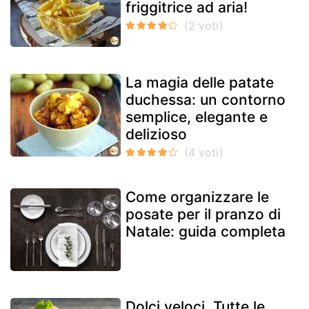
friggitrice ad aria!
La magia delle patate
duchessa: un contorno
semplice, elegante e
delizioso
Come organizzare le
posate per il pranzo di
Natale: guida completa
Dolci veloci. Tutte le