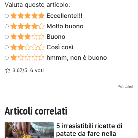
Valuta questo articolo:
Eccellente!!!
Molto buono
Buono
Così così
hmmm, non è buono
3.67/5, 6 voti
Petitchef
Articoli correlati
5 irresistibili ricette di
patate da fare nella