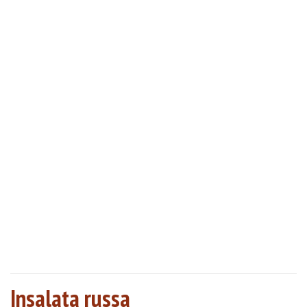
Insalata russa