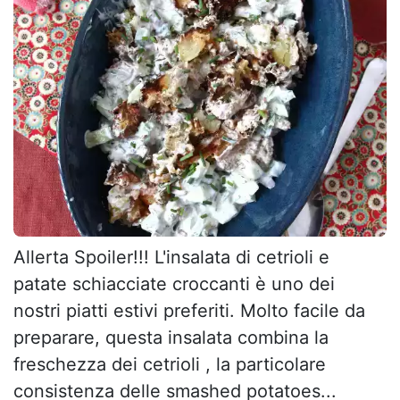
Allerta Spoiler!!! L'insalata di cetrioli e
patate schiacciate croccanti è uno dei
nostri piatti estivi preferiti. Molto facile da
preparare, questa insalata combina la
freschezza dei cetrioli , la particolare
consistenza delle smashed potatoes...