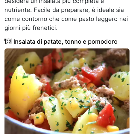
desidera un'insalata più completa e
nutriente. Facile da preparare, è ideale sia
come contorno che come pasto leggero nei
giorni più frenetici.
Insalata di patate, tonno e pomodoro