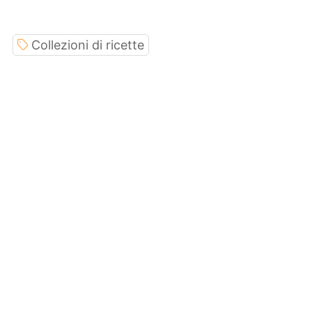
Collezioni di ricette