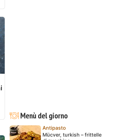
i
Menù del giorno
Antipasto
Mücver, turkish – frittelle