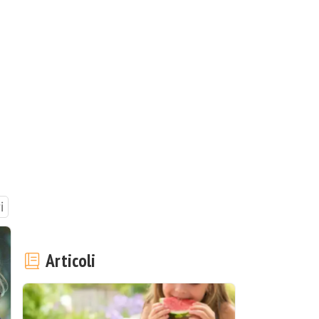
i
Articoli