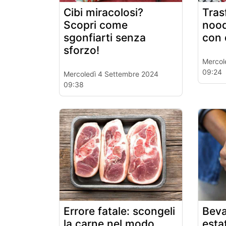
Cibi miracolosi?
Tras
Scopri come
nood
sgonfiarti senza
con 
sforzo!
Mercol
09:24
Mercoledì 4 Settembre 2024
09:38
Errore fatale: scongeli
Beva
la carne nel modo
esta