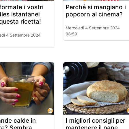
formate i vostri
Perché si mangiano i
les istantanei
popcorn al cinema?
questa ricetta!
Mercoledì 4 Settembre 2024
08:59
edì 4 Settembre 2024
nde calde in
I migliori consigli per
te? Sembra
mantenere il pane