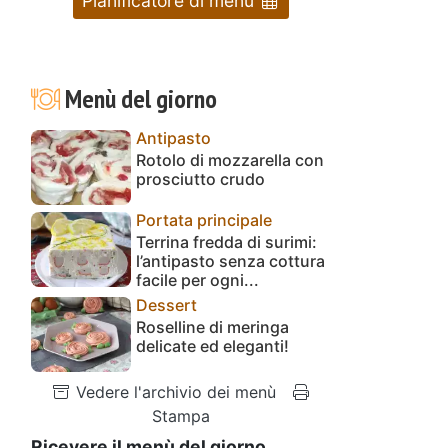
Pianificatore di menu
Menù del giorno
Antipasto
Rotolo di mozzarella con
prosciutto crudo
Portata principale
Terrina fredda di surimi:
l’antipasto senza cottura
facile per ogni...
Dessert
Roselline di meringa
delicate ed eleganti!
Vedere l'archivio dei menù
Stampa
Ricevere il menù del giorno