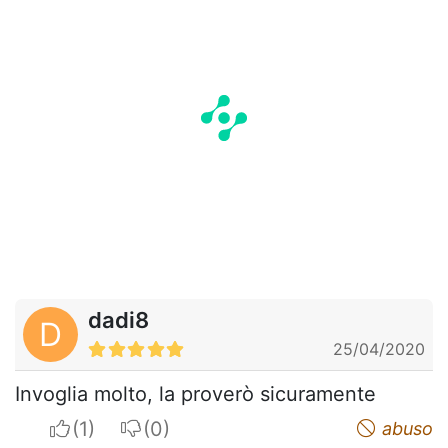
dadi8
D
25/04/2020
Invoglia molto, la proverò sicuramente
I apreciate
I do not appreciate
abuso