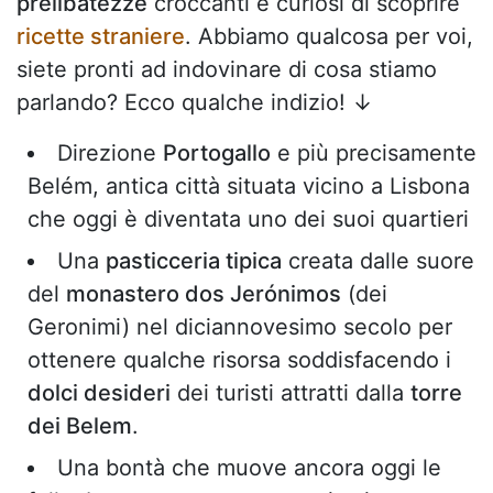
prelibatezze
croccanti e curiosi di scoprire
ricette straniere
. Abbiamo qualcosa per voi,
siete pronti ad indovinare di cosa stiamo
parlando? Ecco qualche indizio! ↓
Direzione
Portogallo
e più precisamente
Belém, antica città situata vicino a Lisbona
che oggi è diventata uno dei suoi quartieri
Una
pasticceria tipica
creata dalle suore
del
monastero dos Jerónimos
(dei
Geronimi) nel diciannovesimo secolo per
ottenere qualche risorsa soddisfacendo i
dolci desideri
dei turisti attratti dalla
torre
dei Belem
.
Una bontà che muove ancora oggi le