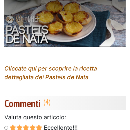
o
d
a
l
w
i
n
d
o
w
.
Cliccate qui per scoprire la ricetta
dettagliata dei Pasteis de Nata
Commenti
Valuta questo articolo:
Eccellente!!!