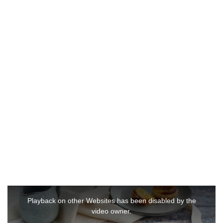
T
h
i
Playback on other Websites has been disabled by the
s
i
video owner.
s
a
m