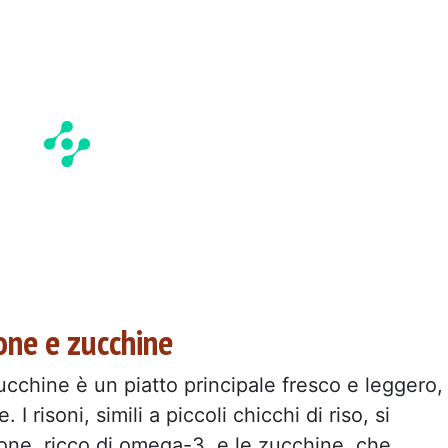
mone e zucchine
zucchine è un piatto principale fresco e leggero,
I risoni, simili a piccoli chicchi di riso, si
one, ricco di omega-3, e le zucchine, che