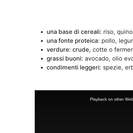
una base di cereali:
riso, quino
una fonte proteica
: pollo, leg
verdure: crude,
cotte o ferment
grassi buoni:
avocado, olio evo
condimenti leggeri:
spezie, erb
This
is
a
Playback on other Web
modal
window.