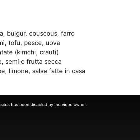
a, bulgur, couscous, farro
umi, tofu, pesce, uova
ate (kimchi, crauti)
, semi o frutta secca
e, limone, salse fatte in casa
sites has been disabled by the video owner.