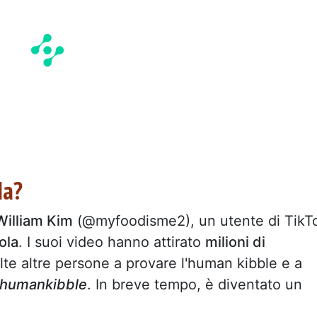
da?
William Kim
(@myfoodisme2), un utente di TikT
tola
. I suoi video hanno attirato
milioni di
te altre persone a provare l'human kibble e a
humankibble
. In breve tempo, è diventato un