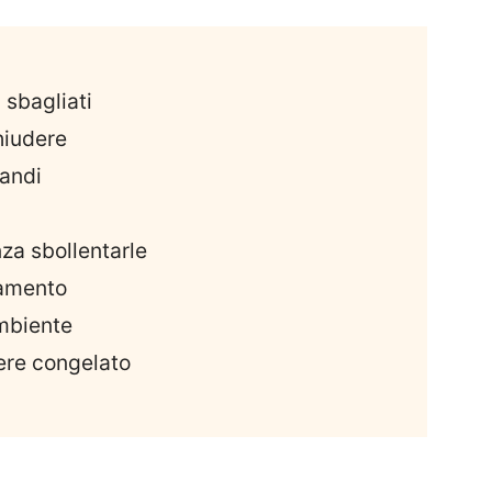
 sbagliati
chiudere
randi
za sbollentarle
lamento
mbiente
ere congelato