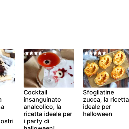
Cocktail
Sfogliatine
a
insanguinato
zucca, la ricetta
ma
analcolico, la
ideale per
ricetta ideale per
halloween
ostri
i party di
halloween!