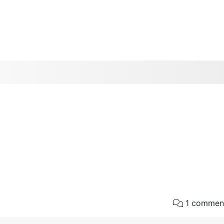
o
1 commen