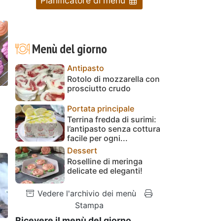
Pianificatore di menu
Menù del giorno
Antipasto
Rotolo di mozzarella con
prosciutto crudo
Portata principale
Terrina fredda di surimi:
l’antipasto senza cottura
facile per ogni...
Dessert
Roselline di meringa
delicate ed eleganti!
Vedere l'archivio dei menù
Stampa
Ricevere il menù del giorno