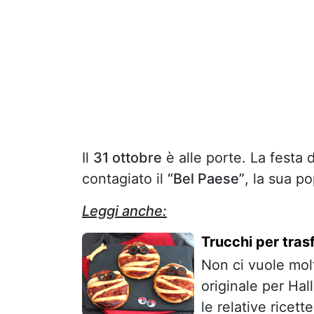
Il
31 ottobre
è alle porte. La festa 
contagiato il
“Bel Paese”
, la sua p
Leggi anche:
Trucchi per tras
Non ci vuole molt
originale per Hal
le relative ricet