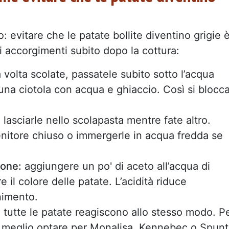
 evitare che le patate bollite diventino grigie 
i accorgimenti subito dopo la cottura:
volta scolate, passatele subito sotto l’acqua
na ciotola con acqua e ghiaccio. Così si blocc
 lasciarle nello scolapasta mentre fate altro.
nitore chiuso o immergerle in acqua fredda se
mone:
aggiungere un po' di aceto all’acqua di
 il colore delle patate. L’acidità riduce
unimento.
tutte le patate reagiscono allo stesso modo. P
, meglio optare per Monalisa, Kennebec o Spunt