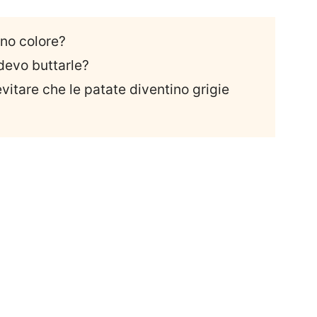
ano colore?
devo buttarle?
itare che le patate diventino grigie