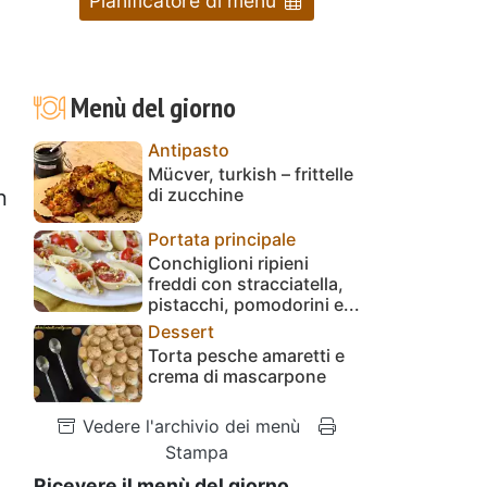
Pianificatore di menu
Menù del giorno
Antipasto
l
Mücver, turkish – frittelle
di zucchine
n
Portata principale
Conchiglioni ripieni
freddi con stracciatella,
pistacchi, pomodorini e...
Dessert
Torta pesche amaretti e
crema di mascarpone
Vedere l'archivio dei menù
Stampa
Ricevere il menù del giorno