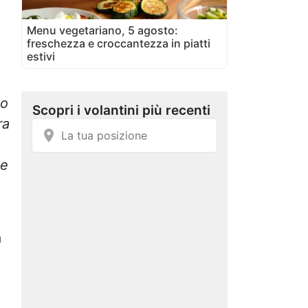
Menu vegetariano, 5 agosto:
freschezza e croccantezza in piatti
estivi
to
ra
 e
a