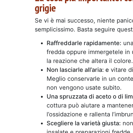
grigie
Se vi è mai successo, niente panico:
semplicissimo. Basta seguire quest
Raffreddarle rapidamente:
una 
fredda oppure immergetele in u
la reazione che altera il colore.
Non lasciarle all’aria: e
vitare di
Meglio conservarle in un conte
non vengono usate subito.
Una spruzzata di aceto o di li
cottura può aiutare a mantenere
l’ossidazione e rallenta l’imbr
Scegliere la varietà giusta:
non 
insalate e preparazioni fredde