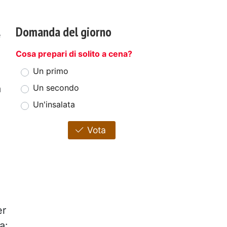
Domanda del giorno
è
Cosa prepari di solito a cena?
Un primo
a
Un secondo
Un'insalata
Vota
er
a: