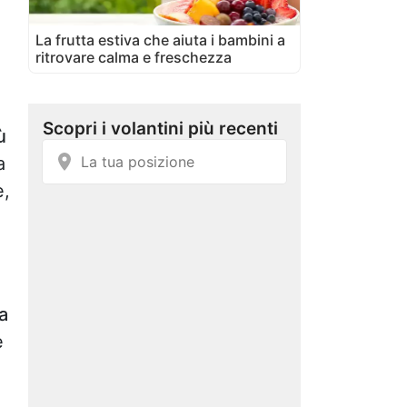
La frutta estiva che aiuta i bambini a
ritrovare calma e freschezza
ù
a
e,
a
e