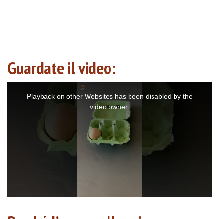
Guardate il video:
This
is
a
Playback on other Websites has been disabled by the
modal
window.
video owner.