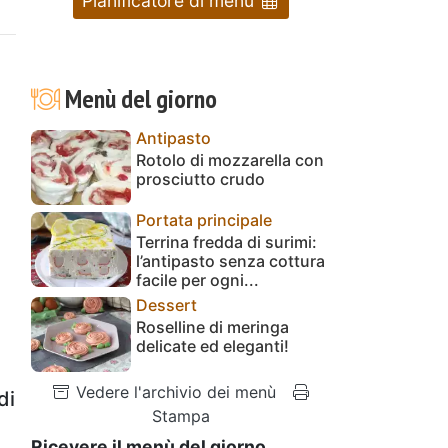
Pianificatore di menu
Menù del giorno
Antipasto
Rotolo di mozzarella con
prosciutto crudo
Portata principale
Terrina fredda di surimi:
l’antipasto senza cottura
facile per ogni...
Dessert
e
Roselline di meringa
delicate ed eleganti!
Vedere l'archivio dei menù
di
Stampa
Ricevere il menù del giorno