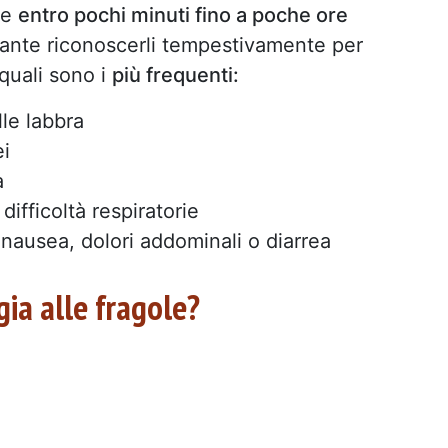
te
entro pochi minuti fino a poche ore
tante riconoscerli tempestivamente per
quali sono i
più frequenti:
lle labbra
ei
a
ifficoltà respiratorie
 nausea, dolori addominali o diarrea
gia alle fragole?