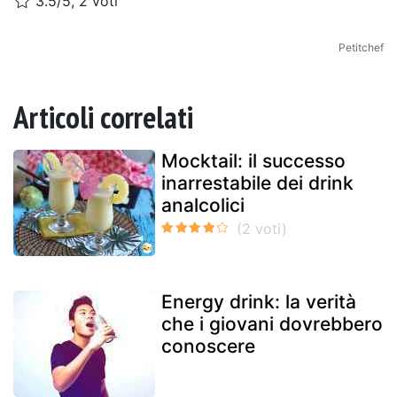
3.5/5, 2 voti
Petitchef
Articoli correlati
Mocktail: il successo
inarrestabile dei drink
analcolici
Energy drink: la verità
che i giovani dovrebbero
conoscere