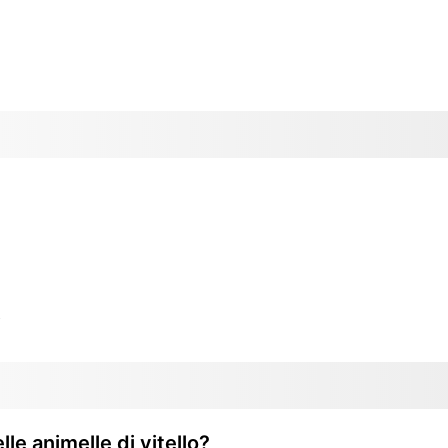
o
lle animelle di vitello?