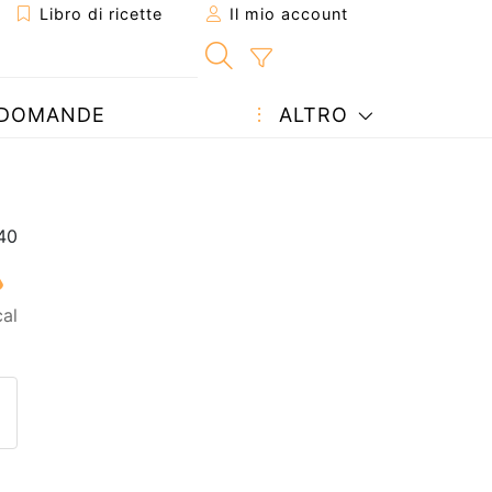
Libro di ricette
Il mio account
DOMANDE
ALTRO
al
etta ad un amico
ricetta
tta l'autore della Ricetta
ubblica la foto di questa ricet