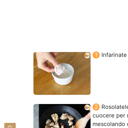
Infarinate
Rosolatele
cuocere per 
mescolando d