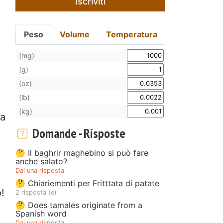
Iscriviti
Peso
Volume
Temperatura
(mg)
(g)
(oz)
(lb)
(kg)
la
Domande - Risposte
🤔 Il baghrir maghebino si può fare
anche salato?
Dai una risposta
🤔 Chiariementi per Fritttata di patate
o!
2 risposta (e)
🤔 Does tamales originate from a
Spanish word
Dai una risposta