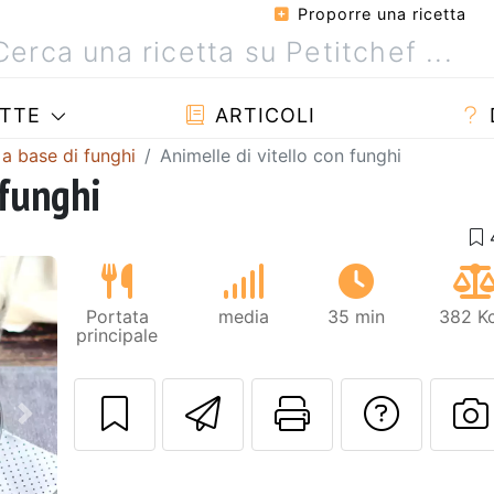
Proporre una ricetta
TTE
ARTICOLI
 a base di funghi
Animelle di vitello con funghi
 funghi
Portata
media
35 min
382 Kc
principale
Invia questa ric
Stampa la 
Conta
Prossimo
P