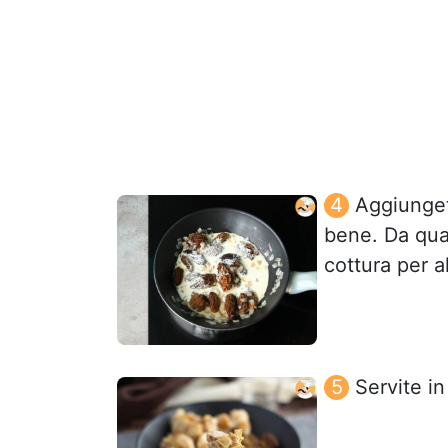
Aggiunget
bene. Da quan
cottura per al
Servite in