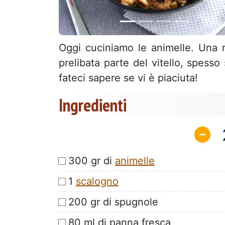
Oggi cuciniamo le animelle. Una 
prelibata parte del vitello, spesso
fateci sapere se vi è piaciuta!
Ingredienti
300 gr di
animelle
1
scalogno
200 gr di spugnole
80 ml di panna fresca