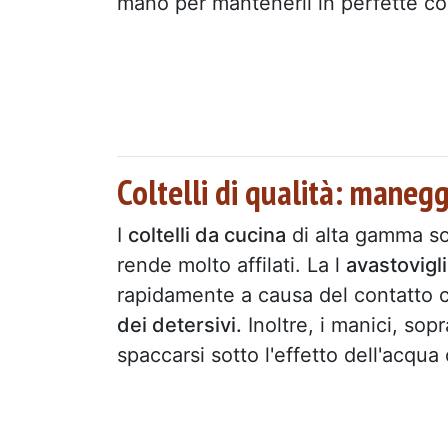
mano per mantenerli in perfette co
Coltelli di qualità: manegg
I
coltelli da cucina
di alta gamma son
rende molto affilati. La l
avastovigl
rapidamente a causa del contatto co
dei detersivi.
Inoltre, i manici, sop
spaccarsi sotto l'effetto dell'acqua