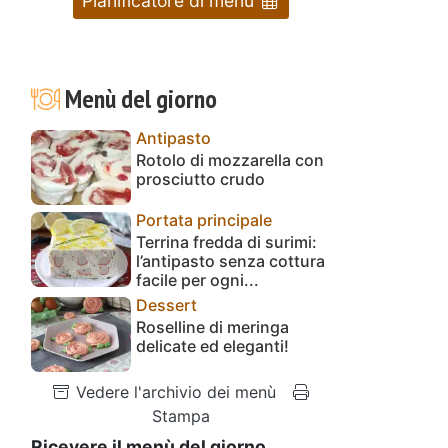
Pianificatore di menu
Menù del giorno
Antipasto
Rotolo di mozzarella con
prosciutto crudo
Portata principale
Terrina fredda di surimi:
l’antipasto senza cottura
facile per ogni...
Dessert
Roselline di meringa
delicate ed eleganti!
Vedere l'archivio dei menù
Stampa
Ricevere il menù del giorno