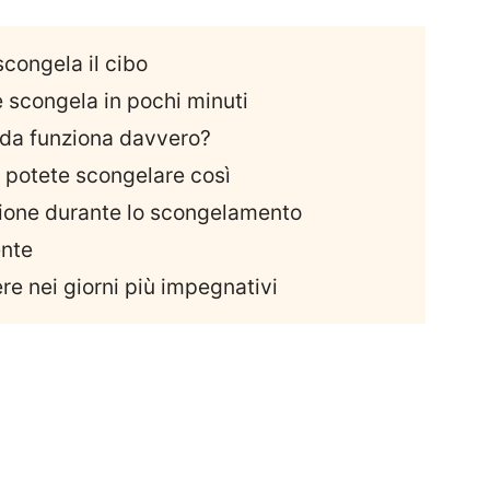
congela il cibo
e scongela in pochi minuti
edda funziona davvero?
e potete scongelare così
ione durante lo scongelamento
ente
re nei giorni più impegnativi