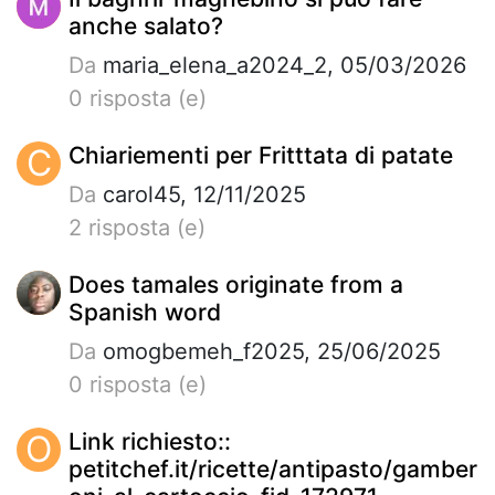
anche salato?
Da
maria_elena_a2024_2, 05/03/2026
0 risposta (e)
C
Chiariementi per Fritttata di patate
Da
carol45, 12/11/2025
2 risposta (e)
Does tamales originate from a
Spanish word
Da
omogbemeh_f2025, 25/06/2025
0 risposta (e)
O
Link richiesto::
petitchef.it/ricette/antipasto/gamber