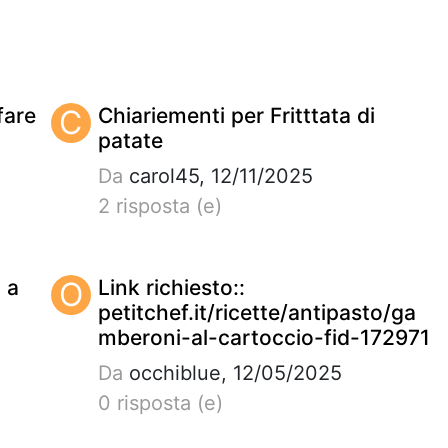
fare
C
Chiariementi per Fritttata di
patate
Da
carol45, 12/11/2025
2 risposta (e)
 a
O
Link richiesto::
petitchef.it/ricette/antipasto/ga
mberoni-al-cartoccio-fid-172971
Da
occhiblue, 12/05/2025
0 risposta (e)