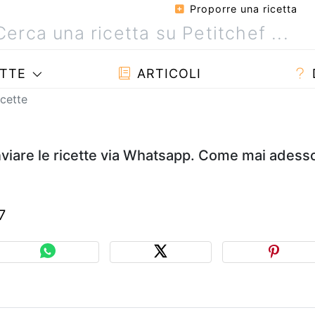
Proporre una ricetta
TTE
ARTICOLI
icette
nviare le ricette via Whatsapp. Come mai adess
7