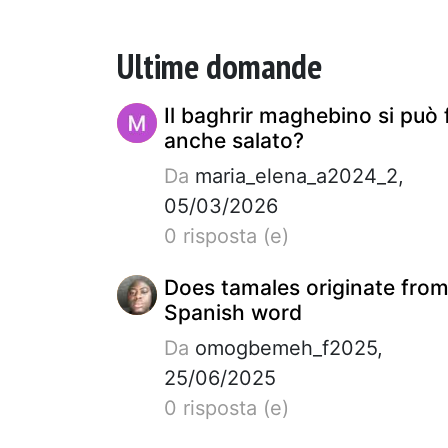
Ultime domande
Il baghrir maghebino si può 
anche salato?
Da
maria_elena_a2024_2,
05/03/2026
0 risposta (e)
Does tamales originate from
Spanish word
Da
omogbemeh_f2025,
25/06/2025
0 risposta (e)