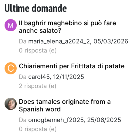
Ultime domande
Il baghrir maghebino si può fare
anche salato?
Da
maria_elena_a2024_2, 05/03/2026
0 risposta (e)
C
Chiariementi per Fritttata di patate
Da
carol45, 12/11/2025
2 risposta (e)
Does tamales originate from a
Spanish word
Da
omogbemeh_f2025, 25/06/2025
0 risposta (e)