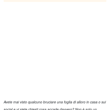
Avete mai visto qualcuno bruciare una foglia di alloro in casa o sui
social e vi siete chiesti cosa accade davvero? Non è solo un