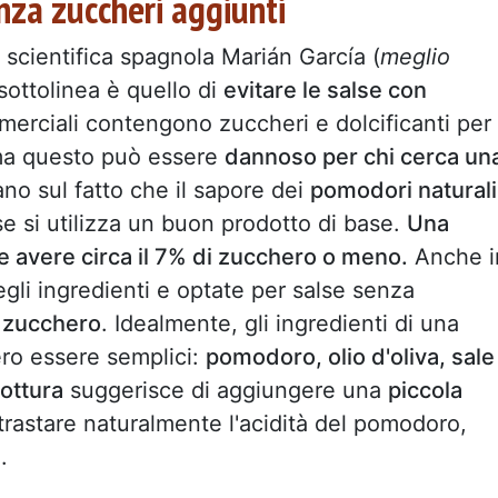
enza zuccheri aggiunti
e scientifica spagnola Marián García (
meglio
 sottolinea è quello di
evitare le salse con
erciali contengono zuccheri e dolcificanti per
 ma questo può essere
dannoso per chi cerca un
ano sul fatto che il sapore dei
pomodori naturali
e si utilizza un buon prodotto di base.
Una
avere circa il 7% di zucchero o meno.
Anche i
egli ingredienti e optate per salse senza
i zucchero
. Idealmente, gli ingredienti di una
ro essere semplici:
pomodoro, olio d'oliva, sale
ottura
suggerisce di aggiungere una
piccola
trastare naturalmente l'acidità del pomodoro,
.