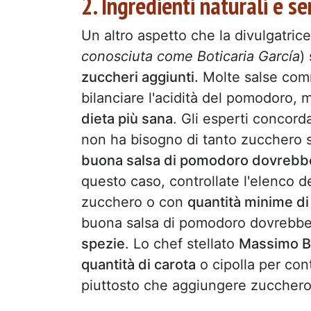
2. Ingredienti naturali e s
Un altro aspetto che la divulgatric
conosciuta come Boticaria García
)
zuccheri aggiunti.
Molte salse comm
bilanciare l'acidità del pomodoro,
dieta più sana
. Gli esperti concord
non ha bisogno di tanto zucchero s
buona salsa di pomodoro dovrebbe 
questo caso, controllate l'elenco d
zucchero o con
quantità minime d
buona salsa di pomodoro dovrebbe
spezie
. Lo chef stellato
Massimo B
quantità di carota
o cipolla per con
piuttosto che aggiungere zucchero