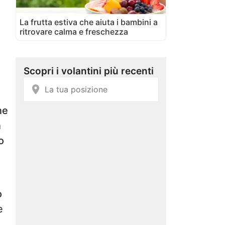
La frutta estiva che aiuta i bambini a
ritrovare calma e freschezza
ne
n
o
o
e