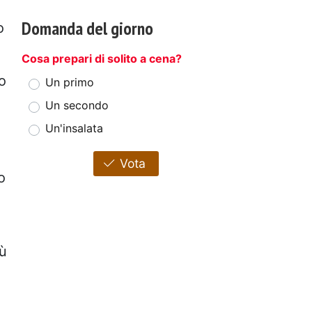
Domanda del giorno
o
Cosa prepari di solito a cena?
o
Un primo
Un secondo
Un'insalata
Vota
o
iù