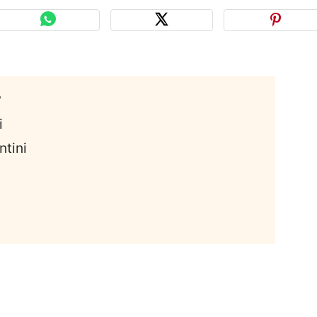
?
i
ntini