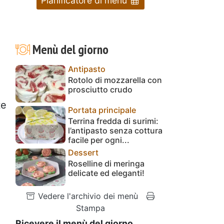
Pianificatore di menu
Menù del giorno
Antipasto
Rotolo di mozzarella con
prosciutto crudo
te
Portata principale
Terrina fredda di surimi:
l’antipasto senza cottura
facile per ogni...
Dessert
Roselline di meringa
delicate ed eleganti!
Vedere l'archivio dei menù
Stampa
Ricevere il menù del giorno